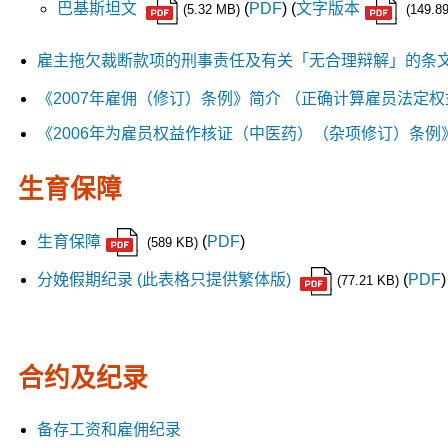
巴基斯坦文
(
PDF
) (
文字版本
(5.32 MB)
(149.8
雇主拖欠裁断款项的刑事责任及有关「无合理辩解」的条
《2007年雇佣（修订）条例》简介 （正确计算雇员法定权
《2006年为雇员权益作核证（中医药）（杂项修订）条
生育保障
生育保障
(
PDF
)
(589 KB)
分娩假期纪录 (此表格只提供繁体版)
(
PDF
)
(77.21 KB)
合约及纪录
备存工资和雇佣纪录