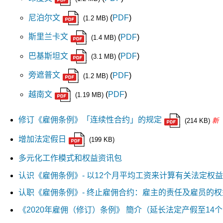
尼泊尔文
(
PDF
)
(1.2 MB)
斯里兰卡文
(
PDF
)
(1.4 MB)
巴基斯坦文
(
PDF
)
(3.1 MB)
旁遮普文
(
PDF
)
(1.2 MB)
越南文
(
PDF
)
(1.19 MB)
修订《雇佣条例》「连续性合约」的规定
(214 KB)
新
增加法定假日
(199 KB)
多元化工作模式和权益资讯包
认识《雇佣条例》- 以12个月平均工资来计算有关法定权
认职《雇佣条例》- 终止雇佣合约：雇主的责任及雇员的
《2020年雇佣（修订）条例》 簡介（延长法定产假至14