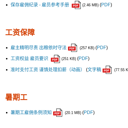
保存雇佣纪录 - 雇员参考手册
(
PDF
)
(2.46 MB)
工资保障
雇主精明尽责 出粮依时守法
(
PDF
)
(257 KB)
工资权益 雇员要识
(
PDF
)
(251 KB)
准时支付工资 谨慎处理扣薪（动画）
(
文字稿
(77.55 
暑期工
暑期工雇佣条例须知
(
PDF
)
(20.1 MB)