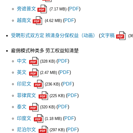
旁遮普文
(
PDF
)
(7.17 MB)
越南文
(
PDF
)
(4.62 MB)
受聘形式双方定 辨清身分保权益（动画）
(
文字稿
(3
雇佣模式种类多 劳工权益知清楚
中文
(
PDF
)
(328 KB)
英文
(
PDF
)
(2.47 MB)
印尼文
(
PDF
)
(236 KB)
菲律宾文
(
PDF
)
(225 KB)
泰文
(
PDF
)
(320 KB)
印度文
(
PDF
)
(1.18 MB)
尼泊尔文
(
PDF
)
(297 KB)