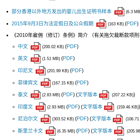
部分香港以外地方发出的婴儿出生证明书样本
(6.3 MB
2015年9月3日为法定假日及公众假期
(
PDF
)
(163 KB)
《2010年雇佣（修订）条例》简介 （有关拖欠裁断款项
中文
(
PDF
)
(200.02 KB)
英文
(
PDF
)
(1.51 MB)
印尼文
(
PDF
)
(201.99 KB)
菲律宾文
(
PDF
)
(167.15 KB)
泰文
(
PDF
) (
文字版本
)
(2.83 MB)
(207.22 KB)
印度文
(
PDF
) (
文字版本
)
(2.93 MB)
(159.46 KB)
尼泊尔文
(
PDF
) (
文字版本
(303.52 KB)
(106.71
斯里兰卡文
(
PDF
) (
文字版本
(6.35 MB)
(205.9