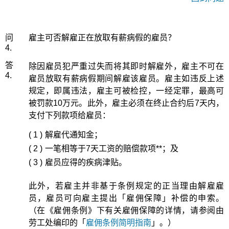
问
雇主可否解雇正在放取有薪病假的雇员？
4.
答
除因雇员犯严重过失而将其即时解雇外，雇主不可在
4.
雇员放取有薪病假期间解雇该雇员。雇主如违反上述
规定，即属违法，雇主可被检控，一经定罪，最高可
被罚款10万元。此外，雇主必须在终止合约后7天内，
支付下列款项给雇员：
( 1 )
解雇代通知金；
( 2 )
一笔相等于7天工资的赔偿款项**；及
( 3 )
雇员应得的疾病津贴。
此外，若雇主并非基于条例规定的正当理由解雇雇
员，雇员可向雇主提出「雇佣保障」补偿的申索。
（在《雇佣条例》下有关雇佣保障的详情，请参阅由
劳工处编印的「
雇佣条例简明指南
」。）