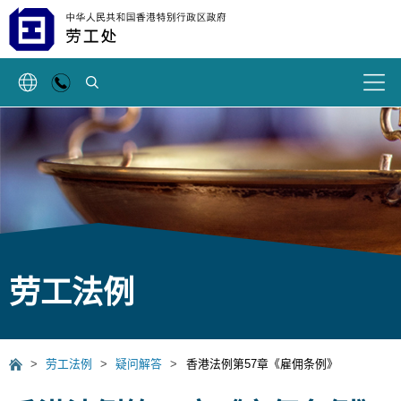
搜索
劳工法例
>
劳工法例
>
疑问解答
>
香港法例第57章《雇佣条例》