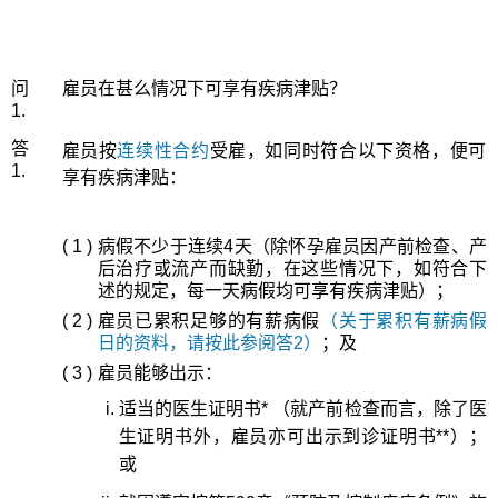
问
雇员在甚么情况下可享有疾病津贴？
1.
答
雇员按
连续性合约
受雇，如同时符合以下资格，便可
1.
享有疾病津贴：
( 1 )
病假不少于连续4天（除怀孕雇员因产前检查、产
后治疗或流产而缺勤，在这些情况下，如符合下
述的规定，每一天病假均可享有疾病津贴）；
( 2 )
雇员已累积足够的有薪病假
（关于累积有薪病假
日的资料，请按此参阅答2）
；及
( 3 )
雇员能够出示：
适当的医生证明书* （就产前检查而言，除了医
生证明书外，雇员亦可出示到诊证明书**）；
或