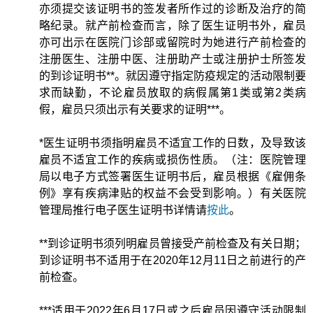
亦须提交该证明书的签发者所作过的诊断及治疗的简
略纪录。就产前检查而言，除了医生证明书外，雇员
亦可出示在医院门诊部或留院时为她进行产前检查的
注册医生、注册中医、注册助产士或注册护士所签发
的到诊证明书**。就因遵守指定防疫规定的活动限制要
求而缺勤，不论雇员放取的病假属第1类或第2类病
假，雇员只须出示有关要求的证明***。
*医生证明书须指明雇员不适宜工作的日数，及导致该
雇员不适宜工作的疾病或损伤性质。（注：医院管理
局以电子方式签署医生证明书后，雇员根据《雇佣条
例》享有疾病津贴的权益不会受到影响。）有关医院
管理局推行电子医生证明书详情请
按此
。
**到诊证明书须列明雇员曾接受产前检查及有关日期；
到诊证明书不适用于在2020年12月11日之前进行的产
前检查。
***适用于2022年6月17日或之后雇员因遵守活动限制