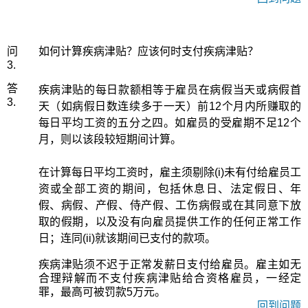
问
如何计算疾病津贴？应该何时支付疾病津贴？
3.
答
疾病津贴的每日款额相等于雇员在病假当天或病假首
3.
天（如病假日数连续多于一天）前12个月内所赚取的
每日平均工资的五分之四。如雇员的受雇期不足12个
月，则以该段较短期间计算。
在计算每日平均工资时，雇主须剔除(i)未有付给雇员工
资或全部工资的期间，包括休息日、法定假日、年
假、病假、产假、侍产假、工伤病假或在其同意下放
取的假期，以及没有向雇员提供工作的任何正常工作
日；连同(ii)就该期间已支付的款项。
疾病津贴须不迟于正常发薪日支付给雇员。雇主如无
合理辩解而不支付疾病津贴给合资格雇员，一经定
罪，最高可被罚款5万元。
回到问题