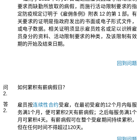
要求而缺勤所放取的病假，而施行活动限制要求的指
定防疫规定订明于《雇佣条例》附表 12 的第 1 部。有
关要求的证明是指政府发出的书面或电子形式文件，
或电子数据。相关证明须显示雇员姓名或足以识辨雇
员身分的资料、活动限制要求的种类，及该限制有效
期的开始及结束日期。
回到问题
问
如何累积有薪病假日？
2.
答
雇员按
连续性合约
受雇，在最初受雇的12个月内每服
2.
务满1个月，便可累积2天有薪病假；之后每服务满1个
月可累积4天。有薪病假可在整个受雇期间持续累积，
但在任何时间不得超过120天。
回到问题