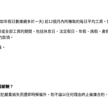
(如年假日數連續多於一天) 前12個月內所賺取的每日平均工資
工資或全部工資的期間，包括休息日、法定假日、年假、病假、
付的款項。
員。
假薪酬？
除因犯嚴重過失而遭即時解僱外，則不論以任何理由終止僱傭合約