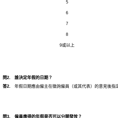
5
6
7
8
9或以上
問2.
誰決定年假的日期？
答2.
年假日期應由僱主在徵詢僱員（或其代表）的意見後指
問3.
僱員應得的年假是否可以分開發放？