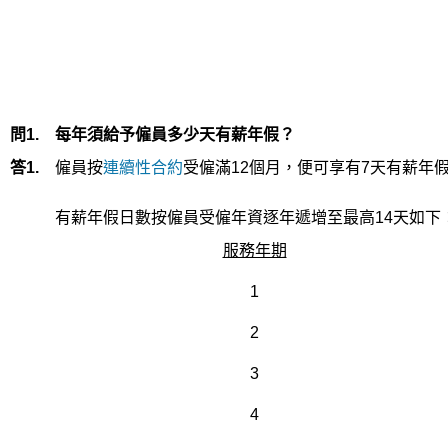
問1.
每年須給予僱員多少天有薪年假？
答1.
僱員按
連續性合約
受僱滿12個月，便可享有7天有薪年
有薪年假日數按僱員受僱年資逐年遞增至最高14天如下
服務年期
1
2
3
4