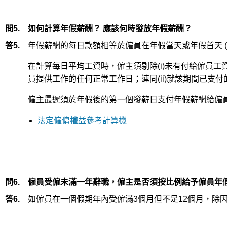
問5.
如何計算年假薪酬？ 應該何時發放年假薪酬？
答5.
年假薪酬的每日款額相等於僱員在年假當天或年假首天 
在計算每日平均工資時，僱主須剔除(i)未有付給僱員
員提供工作的任何正常工作日；連同(ii)就該期間已支
僱主最遲須於年假後的第一個發薪日支付年假薪酬給僱
法定僱傭權益參考計算機
問6.
僱員受僱未滿一年辭職，僱主是否須按比例給予僱員年
答6.
如僱員在一個假期年內受僱滿3個月但不足12個月，