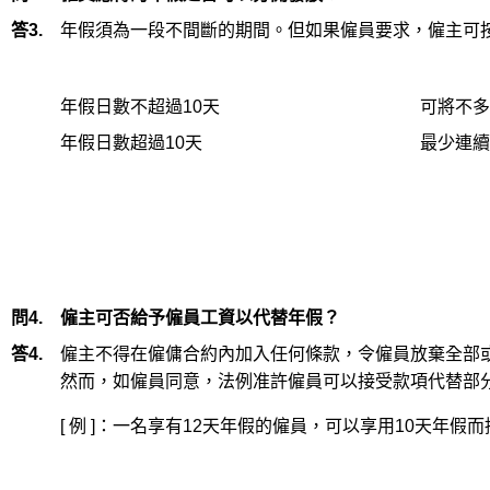
答3.
年假須為一段不間斷的期間。但如果僱員要求，僱主可
年假日數不超過10天
可將不多
年假日數超過10天
最少連續
問4.
僱主可否給予僱員工資以代替年假？
答4.
僱主不得在僱傭合約內加入任何條款，令僱員放棄全部
然而，如僱員同意，法例准許僱員可以接受款項代替部
[ 例 ]：一名享有12天年假的僱員，可以享用10天年