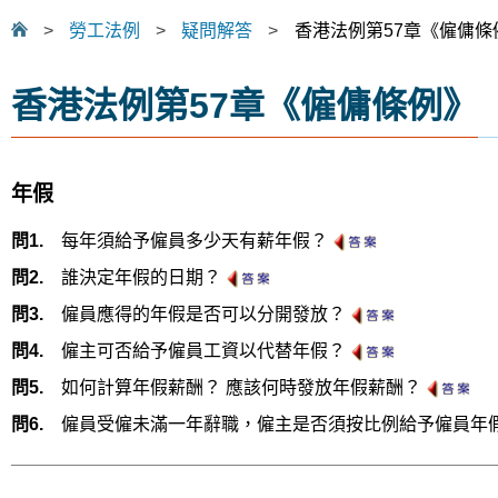
>
勞工法例
>
疑問解答
>
香港法例第57章《僱傭條
香港法例第57章《僱傭條例》
年假
問1.
每年須給予僱員多少天有薪年假？
問2.
誰決定年假的日期？
問3.
僱員應得的年假是否可以分開發放？
問4.
僱主可否給予僱員工資以代替年假？
問5.
如何計算年假薪酬？ 應該何時發放年假薪酬？
問6.
僱員受僱未滿一年辭職，僱主是否須按比例給予僱員年