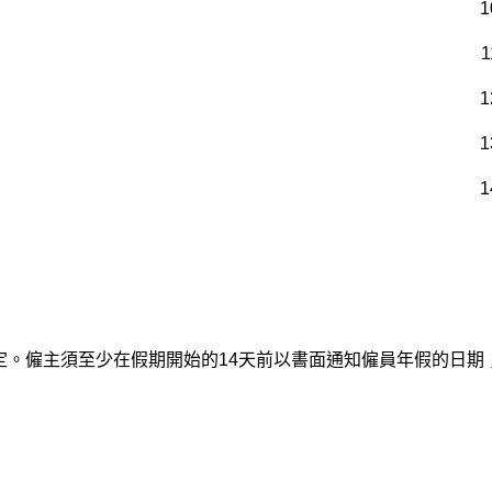
1
1
1
1
1
定。僱主須至少在假期開始的14天前以書面通知僱員年假的日期