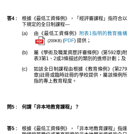
答4 :
根據《最低工資條例》，「經評審課程」指符合以
下規定的全日制課程—
(a)
由《最低工資條例》
附表1指明的教育機構
(
PDF
) 提供；
(200KB)
(b)
屬《學術及職業資歷評審條例》(第592章)附
表3第1、2或3條描述的類別的進修計劃；及
(c)
如該全日制課程由根據《教育條例》(第279
章)註冊或臨時註冊的學校提供，屬該條例所
指的專上教育程度。
問5 :
何謂「非本地教育課程」？
答5 :
根據《最低工資條例》，「非本地教育課程」指達