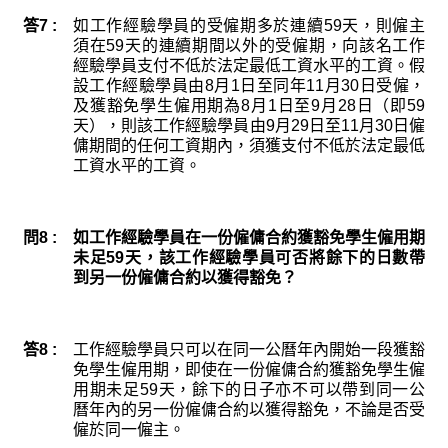
答7 :
如工作經驗學員的受僱期多於連續
59天
，則僱主
須在
59天
的連續期間以外的受僱期，向該名工作
經驗學員支付不低於法定最低工資水平的工資。假
設工作經驗學員由
8月1日
至同年
11月30日
受僱，
及獲豁免學生僱用期為
8月1日
至
9月28日
（即
59
天
），則該工作經驗學員由
9月29日
至
11月30日
僱
傭期間的任何工資期內，須獲支付不低於法定最低
工資水平的工資。
問8 :
如工作經驗學員在一份僱傭合約獲豁免學生僱用期
未足
59天
，該工作經驗學員可否將餘下的日數帶
到另一份僱傭合約以獲得豁免？
答8 :
工作經驗學員只可以在同一公曆年內開始一段獲豁
免學生僱用期，即使在一份僱傭合約獲豁免學生僱
用期未足
59天
，餘下的日子亦不可以帶到同一公
曆年內的另一份僱傭合約以獲得豁免，不論是否受
僱於同一僱主。