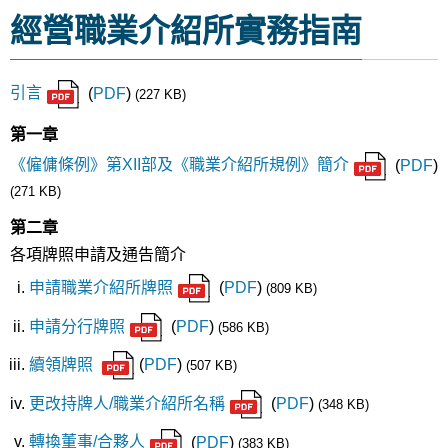
經營職業介紹所實務指南
引言
(
PDF
)
(227 KB)
第一章
《僱傭條例》第XII部及《職業介紹所規例》簡介
(
PDF
)
(271 KB)
第二章
各項牌照申請及通告簡介
申請職業介紹所牌照
(
PDF
)
(809 KB)
申請分行牌照
(
PDF
)
(586 KB)
續領牌照
(
PDF
)
(507 KB)
更改持牌人/職業介紹所名稱
(
PDF
)
(348 KB)
轉換董事/合夥人
(
PDF
)
(383 KB)