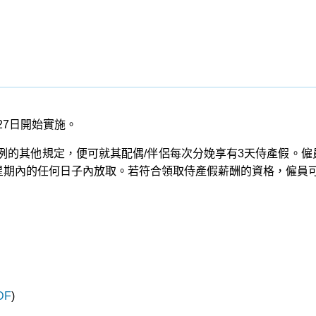
27日開始實施。
合法例的其他規定，便可就其配偶/伴侶每次分娩享有3天侍產假。
個星期內的任何日子內放取。若符合領取侍產假薪酬的資格，僱員
DF
)