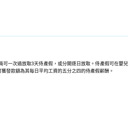
僱員可一次過放取3天侍產假，或分開逐日放取。侍產假可在嬰兒
可獲發款額為其每日平均工資的五分之四的侍產假薪酬。