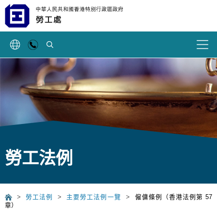
搜索
勞工法例
>
勞工法例
>
主要勞工法例一覽
>
僱傭條例（香港法例第 57
章）