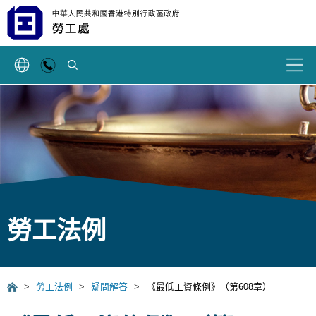
搜索
勞工法例
>
勞工法例
>
疑問解答
>
《最低工資條例》（第608章）