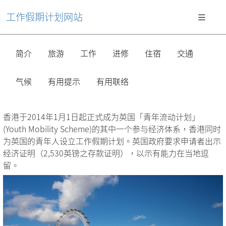
工作假期计划网站
简介
旅游
工作
进修
住宿
交通
气候
有用提示
有用联络
香港于2014年1月1日起正式成为英国「青年流动计划」
(Youth Mobility Scheme)的其中一个参与经济体系，香港同时
为英国的青年人设立工作假期计划。英国政府要求申请者出示
经济证明（2,530英镑之存款证明），以示有能力在当地逗
留。