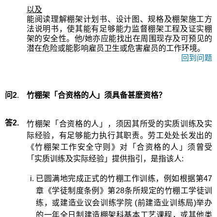
以及
能阅读理解棚架计划书、设计图、规格及棚架施工方
法说明书，使其能有足够能力监督棚架工程及证实棚
架的安全性。他/她亦应能找出在周围现存及可预见的
潜在危险或能影响雇员卫生或危害雇员的工作环境。
回到问题
问2
.
竹棚架「合资格的人」须具备甚麽资格？
答2.
竹棚架「合资格的人」，须因其所受的实质训练及实
际经验，有足够能力执行其职责。劳工处处长发出的
《竹棚架工作安全守则》对「合资格的人」须曾受
「实质训练及实际经验」提供指引，是指该人:
已圆满地完成正式的竹棚工作训练，例如根据第47
章《学徒制度条例》第28条所规定的竹棚工学徒训
练，或建造业议会训练学院 (前建造业训练局)举办
的一年全日制建造棚架科基本工艺课程，或其他类